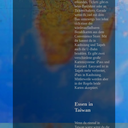
erkunden. Tickets gibt es
beim Busfahrer oder an
Ticketschaltern. Gerade
wenn du viel mit dem
Bus unterwegs bist lohnt
sich einer der
wiederaufladbaren
Bezahlkarten aus dem
Convenience Store. Mit
ihr kannst du in
Kaohsiung und Taipeh
auch die U-Bahn
bezahlen. Es gibt zwei
verschiedene große
Kartensysteme: iPass und
Easycard. Easycard ist in
Taipeh mehr verbreitet,
iPass in Kaohsiung.
Mittlerweile werden aber
in der Regeln beide
Karten akzeptiert.
Essen in
Taiwan
Wenn du einmal in
Taiwan warst wirst du die