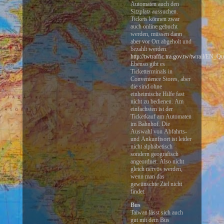
Automaten auch den
Sitzplatz aussuchen.
Tickets können zwar
auch online gebucht
werden, müssen dann
aber vor Ort abgeholt und
bezahlt werden.
http://twtraffic.tra.gov.tw/twrail/EN_Q
Ebenso gibt es
Ticketterminals in
Convenience Stores, aber
die sind ohne
einheimische Hilfe fast
nicht zu bedienen. Am
einfachsten ist der
Ticketkauf am Automaten
im Bahnhof. Die
Auswahl von Abfahrts-
und Ankunftsort ist leider
nicht alphabetisch
sondern geografisch
angeordnet. Also nicht
gleich nervös werden,
wenn man das
gewünschte Ziel nicht
findet.
Bus
Taiwan lässt sich auch
gut mit dem Bus