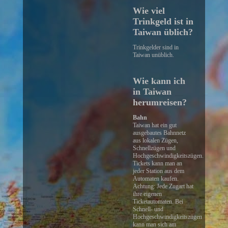
Wie viel
Trinkgeld ist in
Taiwan üblich?
Trinkgelder sind in
Taiwan unüblich.
Wie kann ich
in Taiwan
herumreisen?
Bahn
Taiwan hat ein gut
ausgebautes Bahnnetz
aus lokalen Zügen,
Schnellzügen und
Hochgeschwindigkeitszügen.
Tickets kann man an
jeder Station aus dem
Automaten kaufen.
Achtung: Jede Zugart hat
ihre eigenen
Ticketautomaten. Bei
Schnell- und
Hochgeschwindigkeitszügen
kann man sich am