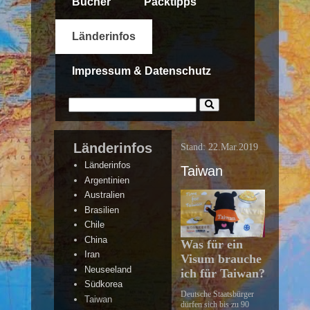
Bücher
Packtipps
Länderinfos
Impressum & Datenschutz
Länderinfos
Stand: 22.Mar.2019
Länderinfos
Taiwan
Argentinien
Australien
Brasilien
Chile
China
Was für ein
Iran
Visum brauche
Neuseeland
ich für Taiwan?
Südkorea
Deutsche Staatsbürger
Taiwan
dürfen sich bis zu 90