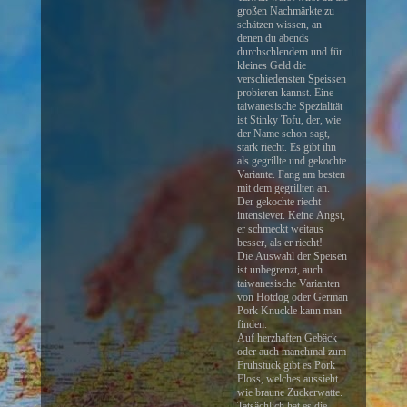
großen Nachmärkte zu
schätzen wissen, an
denen du abends
durchschlendern und für
kleines Geld die
verschiedensten Speissen
probieren kannst. Eine
taiwanesische Spezialität
ist Stinky Tofu, der, wie
der Name schon sagt,
stark riecht. Es gibt ihn
als gegrillte und gekochte
Variante. Fang am besten
mit dem gegrillten an.
Der gekochte riecht
intensiever. Keine Angst,
er schmeckt weitaus
besser, als er riecht!
Die Auswahl der Speisen
ist unbegrenzt, auch
taiwanesische Varianten
von Hotdog oder German
Pork Knuckle kann man
finden.
Auf herzhaften Gebäck
oder auch manchmal zum
Frühstück gibt es Pork
Floss, welches aussieht
wie braune Zuckerwatte.
Tatsächlich hat es die