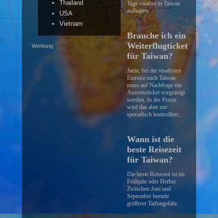
Thailand
Tage visafrei in Taiwan
aufhalten.
USA
Vietnam
Brauche ich ein
Weiterflugticket
Werbung
für Taiwan?
Jaein, bei der visafreien
Einreise nach Taiwan
muss auf Nachfrage ein
Ausreiseticket vorgezeigt
werden. In der Praxis
wird das aber nur
sporadisch kontrolliert..
Wann ist die
beste Reisezeit
für Taiwan?
Die beste Reisezeit ist im
Frühjahr oder Herbst.
Zwischen Juni und
September besteht
größerer Taifungefahr.