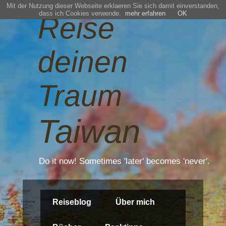
Mit der Nutzung dieser Webseite erklaeren Sie sich damit einverstanden,
dass ich Cookies verwende.
mehr erfahren
OK
Reise
deinen
Traum
Taiwan
Do it now! Sometimes 'later' becomes 'never'.
Reiseblog
Über mich