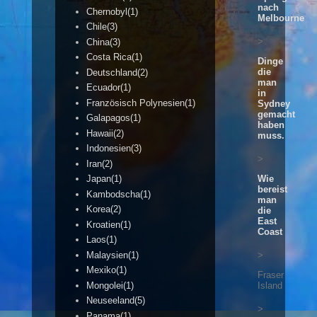
nach
Chernobyl(1)
Melbourne
Chile(3)
>
China(3)
Costa Rica(1)
Dinge
die
Deutschland(2)
man
Ecuador(1)
in
Französisch Polynesien(1)
Sydney
gemacht
Galapagos(1)
haben
Hawaii(2)
muss.
Indonesien(3)
>
Iran(2)
Wie
Japan(1)
bereist
Kambodscha(1)
man
Korea(2)
die
East
Kroatien(1)
Coast
Laos(1)
>
Malaysien(1)
Mexiko(1)
Fraser
Island
Mongolei(1)
Neuseeland(5)
>
Panama(1)