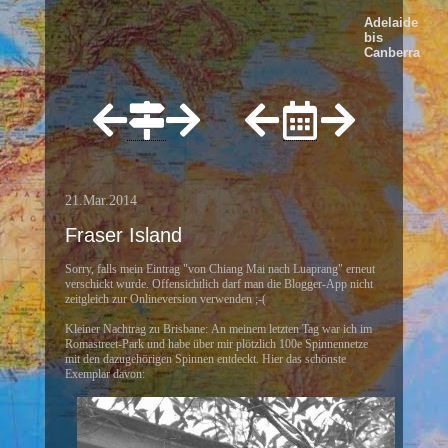
Adelaide
bis
Canberra
21.Mar.2014
Fraser Island
Sorry, falls mein Eintrag "von Chiang Mai nach Luaprang" erneut
verschickt wurde. Offensichtlich darf man die Blogger-App nicht
zeitgleich zur Onlineversion verwenden ;-(
Kleiner Nachtrag zu Brisbane: An meinem letzten Tag war ich im
Romastreet-Park und habe über mir plötzlich 100e Spinnennetze
mit den dazugehörigen Spinnen entdeckt. Hier das schönste
Exemplar davon: