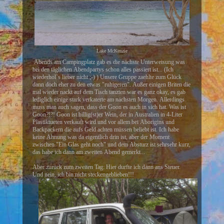
Lake McKenzie
Abends am Campingplatz gab es die nächste Unterweisung was
bei den täglichen Abendpartys schon alles passiert ist... (Ich
wiederhol`s lieber nicht ;-) ) Unsere Gruppe zaehlte zum Glück
dann doch eher zu den etwas "ruhigeren". Außer einigen Briten die
mal wieder nackt auf dem Tisch tanzten war es ganz okay, es gab
lediglich einige stark verkaterte am nächsten Morgen. Allerdings
muss man auch sagen, dass der Goon es auch in sich hat. Was ist
Goon?!?! Goon ist billig(st)er Wein, der in Australien in 4-Liter
Plastiktueten verkauft wird und vor allem bei Aborigins und
Backpackern die aufs Geld achten müssen beliebt ist. Ich habe
keine Ahnung was da eigentlich drin ist, aber der Moment
zwischen "Ein Glas geht noch" und dem Absturz ist sehrsehr kurz,
das habe ich dann am zweiten Abend gemerkt...
Aber zurück zum zweiten Tag: Hier durfte ich dann ans Steuer.
Und nein, ich bin nicht steckengeblieben!!!