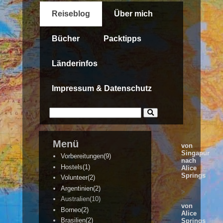
Reiseblog
Über mich
Bücher
Packtipps
Länderinfos
Impressum & Datenschutz
Menü
von
Singapur
Vorbereitungen(9)
nach
Hostels(1)
Alice
Springs
Volunteer(2)
Argentinien(2)
>
Australien(10)
von
Borneo(2)
Alice
Brasilien(2)
Springs