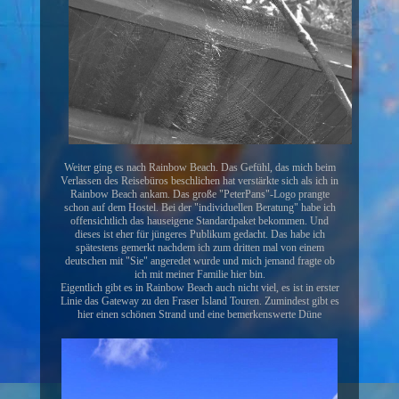
Weiter ging es nach Rainbow Beach. Das Gefühl, das mich beim
Verlassen des Reisebüros beschlichen hat verstärkte sich als ich in
Rainbow Beach ankam. Das große "PeterPans"-Logo prangte
schon auf dem Hostel. Bei der "individuellen Beratung" habe ich
offensichtlich das hauseigene Standardpaket bekommen. Und
dieses ist eher für jüngeres Publikum gedacht. Das habe ich
spätestens gemerkt nachdem ich zum dritten mal von einem
deutschen mit "Sie" angeredet wurde und mich jemand fragte ob
ich mit meiner Familie hier bin.
Eigentlich gibt es in Rainbow Beach auch nicht viel, es ist in erster
Linie das Gateway zu den Fraser Island Touren. Zumindest gibt es
hier einen schönen Strand und eine bemerkenswerte Düne