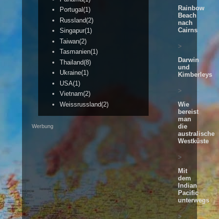
Rainbow
Portugal(1)
Beach
Russland(2)
nach
Cairns
Singapur(1)
Taiwan(2)
>
Tasmanien(1)
Darwin
Thailand(8)
und
Ukraine(1)
Kimberleys
USA(1)
>
Vietnam(2)
Wie
Weissrussland(2)
bereist
man
die
Werbung
australische
Westküste
>
Mit
dem
Indian
Pacific
unterwegs
>