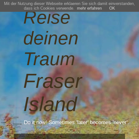
Mit der Nutzung dieser Webseite erklaeren Sie sich damit einverstanden,
dass ich Cookies verwende.
mehr erfahren
OK
Reise
deinen
Traum
Fraser
Island
Do it now! Sometimes 'later' becomes 'never'.